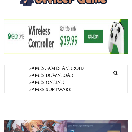
GA
BRINGING THE GAME TO EVERYONE LIFE
GAMES
GAMES ANDROID
GAMES DOWNLOAD
GAMES ONLINE
GAMES SOFTWARE