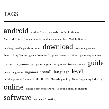
TAGS
android
Android cash rewards
Android Games
Android Officer Games
app for making games
Best Mobile Games
download
buy league of legends account
extreme gamers
Free to Play Games
game download
game download sites
game key scanner
guide
game programming
game regulation
game software device
level
install
language
ingames
imitation games
mobiles
mobile game software
Nevada gaming
Nevada gaming industry
online
online games password
Proper Sexual Technique
software
Valorant Boosting