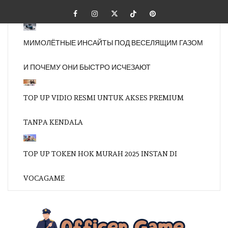
Skip
Facebook
Instagram
Twitter
Tiktok
Pinterest
to
content
МИМОЛЁТНЫЕ ИНСАЙТЫ ПОД ВЕСЕЛЯЩИМ ГАЗОМ
И ПОЧЕМУ ОНИ БЫСТРО ИСЧЕЗАЮТ
TOP UP VIDIO RESMI UNTUK AKSES PREMIUM
TANPA KENDALA
TOP UP TOKEN HOK MURAH 2025 INSTAN DI
VOCAGAME
OFFI